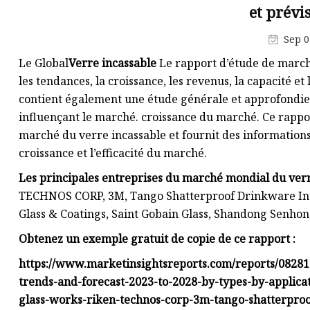
Vase en verre
et prévi
Miroir mural
Sep 0
Bocal en verre
Le Global
Verre incassable
Le rapport d’étude de marché 
les tendances, la croissance, les revenus, la capacité e
contient également une étude générale et approfondie 
influençant le marché. croissance du marché. Ce rappo
marché du verre incassable et fournit des informations
croissance et l’efficacité du marché.
Les principales entreprises du marché mondial du verr
TECHNOS CORP, 3M, Tango Shatterproof Drinkware Inc
Glass & Coatings, Saint Gobain Glass, Shandong Senhong 
Obtenez un exemple gratuit de copie de ce rapport :
https://www.marketinsightsreports.com/reports/08281
trends-and-forecast-2023-to-2028-by-types-by-applica
glass-works-riken-technos-corp-3m-tango-shatterpr