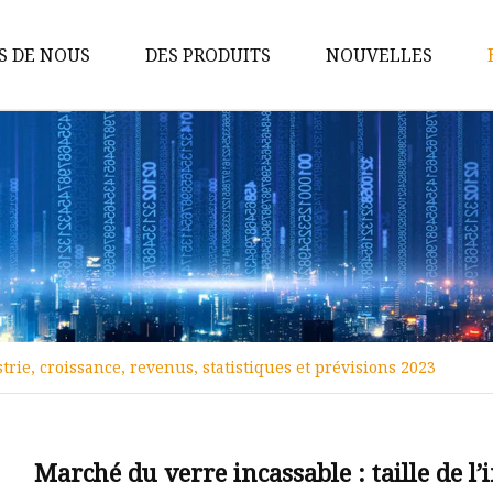
S DE NOUS
DES PRODUITS
NOUVELLES
Verres
Vaisselle
Décoration murale
Bougeoir
Décor de table
Coupe de barre
trie, croissance, revenus, statistiques et prévisions 2023
Boite en étain
Stand de gâteaux
Plateau en métal
Marché du verre incassable : taille de l’